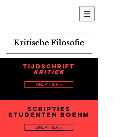
CONTACT
Kritische Filosofie
Tijdschrift
KRitiek
DRUK HIER >
Scripties
Studenten boehm
DRUK HIER >